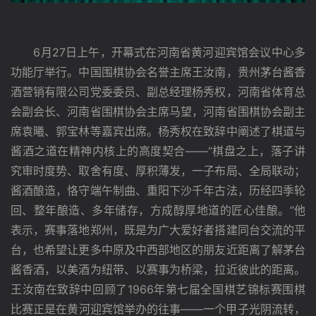
　　6月27日上午，开幕式在河南省黄河迎宾馆会议中心多
功能厅举行。中国围棋协会名誉主席王汝南，贵州茅台酱香
酒营销有限公司党委委员、副总经理杨秀权，河南省体育总
会副会长、河南省围棋协会主席马望，河南省围棋协会副主
席袁曦、郭宝林等嘉宾出席。杨秀权在致辞中阐述了棋道与
酱酒之道在精神内核上的高度契合——“棋盘之上，落子讲
究审时度势、取舍有度、厚积薄发，一子布局、全局联动；
酱酒酿造，恪守端午制曲、重阳下沙千年古法，历经四季轮
回、整年酿造、多年储存，方成醇厚地道的匠心佳酿。”他
表示，赛事落地郑州，既是为广大爱好者搭建同台交流的平
台，也希望让更多中原及中西部地区的朋友近距离了解茅台
酱香酒，以美酒为纽带、以赛事为桥梁，拉近彼此的距离。
王汝南在致辞中回顾了1966年第七届全国棋艺锦标赛围棋
比赛正是在黄河迎宾馆举办的往事——一个甲子光阴流转，