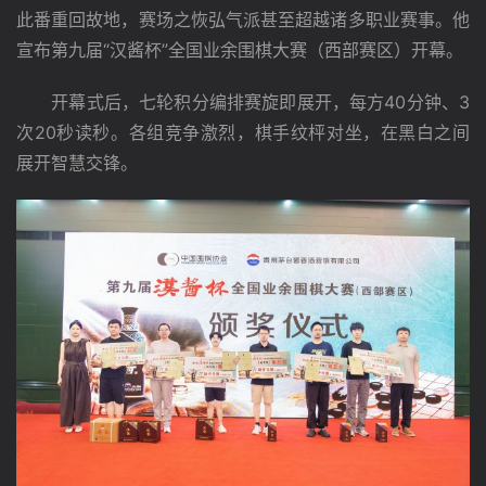
此番重回故地，赛场之恢弘气派甚至超越诸多职业赛事。他
宣布第九届“汉酱杯”全国业余围棋大赛（西部赛区）开幕。
　　开幕式后，七轮积分编排赛旋即展开，每方40分钟、3
次20秒读秒。各组竞争激烈，棋手纹枰对坐，在黑白之间
展开智慧交锋。