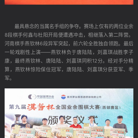
　　最具悬念的当属名手组的争夺。赛场上仅有的两位业余
8段棋手何鑫与杜阳开局便遭遇冲击，相继落入第二阵营。
河南棋手燕钦林6段异军突起，前六轮全胜独自领跑。最后
一轮戏剧性上演——燕钦林负于唐陆陆，刘嘉琪战胜李子
康，最终燕钦林、唐陆陆、刘嘉琪同积12分。经对手分精
算，燕钦林惊险保住冠军，唐陆陆、刘嘉琪分获亚军、季
军。