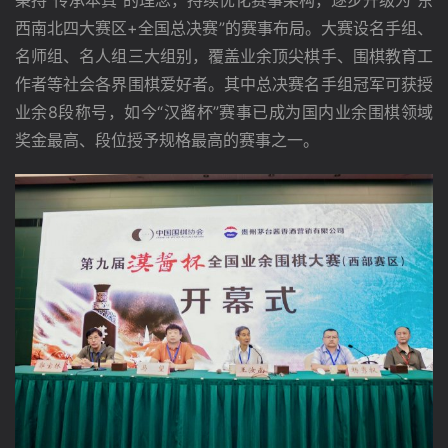
西南北四大赛区+全国总决赛”的赛事布局。大赛设名手组、
名师组、名人组三大组别，覆盖业余顶尖棋手、围棋教育工
作者等社会各界围棋爱好者。其中总决赛名手组冠军可获授
业余8段称号，如今“汉酱杯”赛事已成为国内业余围棋领域
奖金最高、段位授予规格最高的赛事之一。