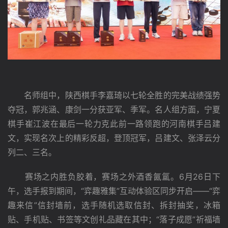
　　名师组中，陕西棋手李嘉琦以七轮全胜的完美战绩强势
夺冠，郭兆涵、康剑一分获亚军、季军。名人组方面，宁夏
棋手崔江波在最后一轮力克此前一路领跑的河南棋手吕建
文，实现名次上的精彩反超，登顶冠军，吕建文、张泽云分
列二、三名。
　　赛场之内胜负胶着，赛场之外酒香氤氲。6月26日下
午，选手报到期间，“弈趣雅集”互动体验区同步开启——“弈
趣来信”信封墙前，选手随机选取信封、拆封抽奖，冰箱
贴、手机贴、书签等文创礼品藏在其中；“落子成愿”祈福墙