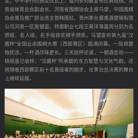
定。中午举行的颁奖仪式上，裁判长刘敏宣布比赛成绩。河
南省体育总会副会长、河南省围棋协会主席马望，中国围棋
协会普及推广部业务主管韩雨虹、贵州茅台酱香酒营销有限
公司河南一区周银苗、特邀职业七段王昊洋等嘉宾分别为名
师组、名人组、名手组获奖棋手颁奖。马望宣布第九届“汉
酱杯”全国业余围棋大赛（西部赛区）圆满闭幕。一局棋罢
指犹凉，一杯酒尽味更长。三天纹枰论道，一朝酒言欢——
棋局虽已收枰，“汉酱杯”所承载的东方智慧与文化气韵，还
将随着西部赛区前十名晋级者的脚步，在茅台总决赛的舞台
上继续延展。