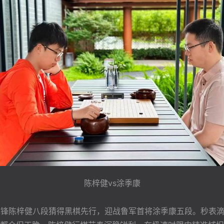
陈梓健vs涂季康
锋陈梓健八段猜得黑棋先行，迎战鲁军首将涂季康五段。秒表滴