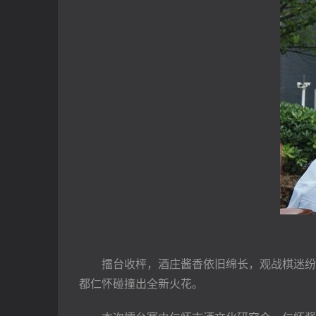
擂台收枰，酒庄酱香依旧绵长，观战棋迷纷纷
都仁怀碰撞出全新火花。