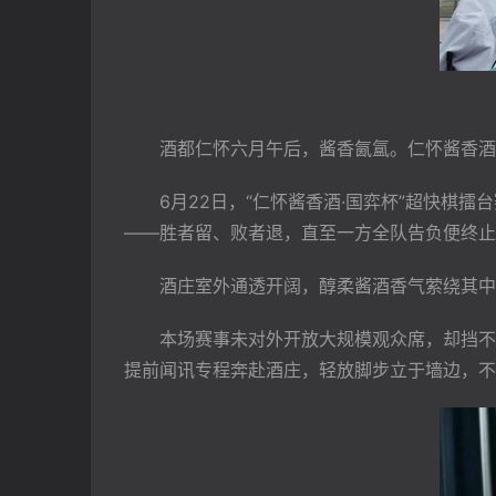
　　酒都仁怀六月午后，酱香氤氲。仁怀酱香酒
　　6月22日，“仁怀酱香酒·国弈杯”超快
——胜者留、败者退，直至一方全队告负便终止
　　酒庄室外通透开阔，醇柔酱酒香气萦绕其中
　　本场赛事未对外开放大规模观众席，却挡不
提前闻讯专程奔赴酒庄，轻放脚步立于墙边，不