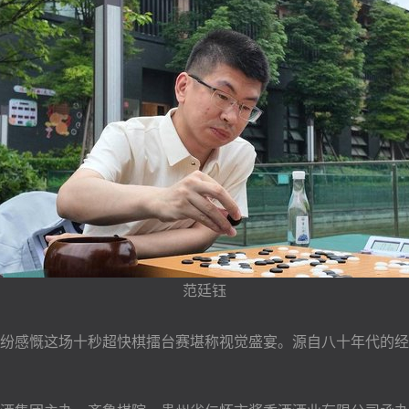
范廷钰
感慨这场十秒超快棋擂台赛堪称视觉盛宴。源自八十年代的经