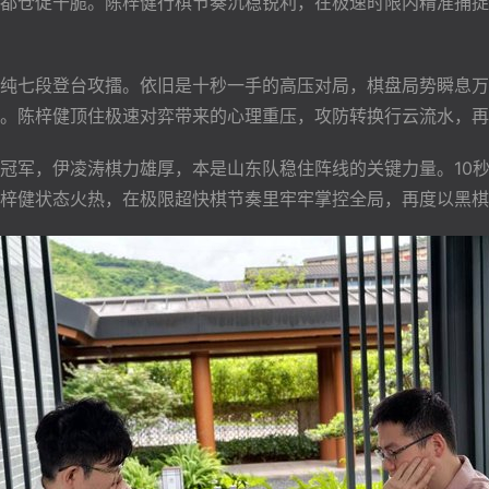
都仓促干脆。陈梓健行棋节奏沉稳锐利，在极速时限内精准捕捉
纯七段登台攻擂。依旧是十秒一手的高压对局，棋盘局势瞬息万
。陈梓健顶住极速对弈带来的心理重压，攻防转换行云流水，再
冠军，伊凌涛棋力雄厚，本是山东队稳住阵线的关键力量。10
梓健状态火热，在极限超快棋节奏里牢牢掌控全局，再度以黑棋