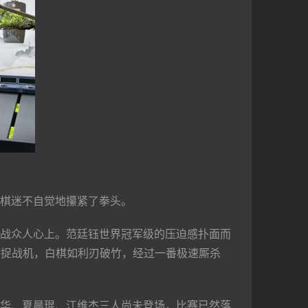
棋迷不自觉地攥紧了拳头。
战众人心上。范廷钰世界冠军级的压迫感扑面而
捕捉战机，白棋如利刃破竹，经过一番极速厮杀
华、夏晨琨、江维杰三人尚未登场，比赛已然落