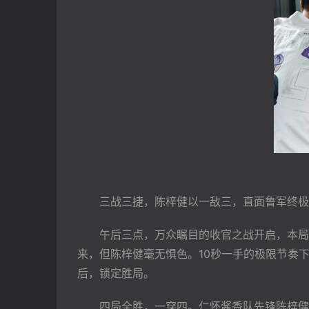
三战三捷，陈梓健以一敌三，直面鲁军终极守
　　午后三点，万众瞩目的收官之战开启，本局
来，但陈梓健毫无惧色。10秒一手的极限节奏
后，锁定胜局。
　　四局全胜，一穿四。仁怀酱香队先锋陈梓健