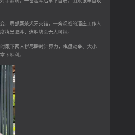
对手漏洞，一番缠斗后拿下首局，山东银丰首攻
变，局部厮杀犬牙交错，一旁观战的酒庄工作人
度执黑取胜，连胜势头无人可挡。
秒时限下两人拼尽瞬时计算力，棋盘劫争、大小
拿下胜利。