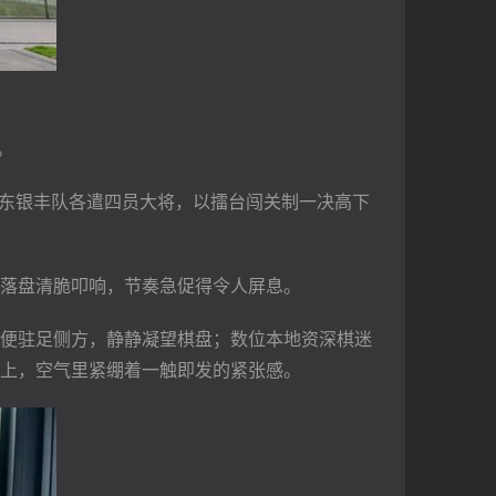
。
山东银丰队各遣四员大将，以擂台闯关制一决高下
落盘清脆叩响，节奏急促得令人屏息。
便驻足侧方，静静凝望棋盘；数位本地资深棋迷
上，空气里紧绷着一触即发的紧张感。