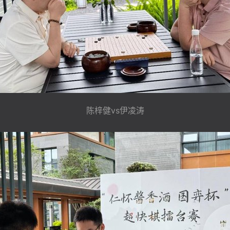
陈梓健vs伊凌涛