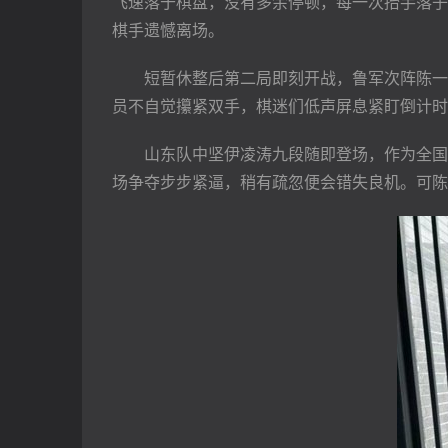
飞速落于棋盘，没有多余停顿，每一次抬手落子
棋手遗憾离场。
　　短暂休整后第二局即刻开战，鲁军次阵陈一
员不自觉攥紧双手，棋迷们低声屏息紧盯倒计时
　　山东队中坚伊凌涛九段随即登场，作为全国
场争夺步步紧逼，稍有疏忽便会错失良机。可陈