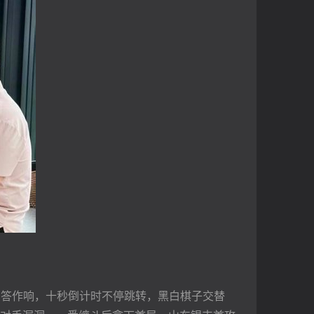
答作响，十秒倒计时不停跳转，黑白棋子交替