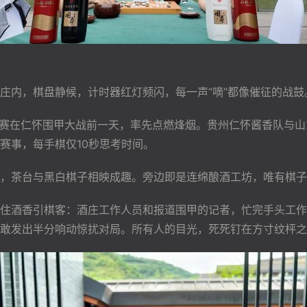
庄内，棋盘静候，计时器红灯频闪，每一声“嘀”都像催征的战鼓
棋擂台赛在仁怀围甲大战前一天，率先点燃烽烟。贵州仁怀酱香队与
赛事，每手棋仅10秒思考时间。
，茶台与黑白棋子相映成趣。旁边即是连绵酿酒工坊，唯有棋子
住酒香引棋客：酒庄工作人员和报道围甲的记者，忙完手头工作
敢发出半分响动惊扰对局。所有人的目光，死死钉在方寸纹枰之