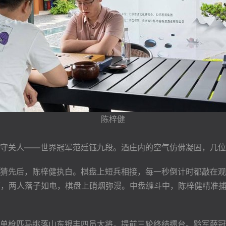
陈梓健
关人——世界冠军范廷钰九段。酒庄内的空气仿佛凝固，几位
猜先后，陈梓健执白。棋盘上短兵相接，每一秒倒计时都敲在观
下，两人落子如电，棋盘上硝烟弥漫。中盘缠斗中，陈梓健精准
单枪匹马挑落山东银丰四员大将，提前三轮终结擂台。黔军薛冠