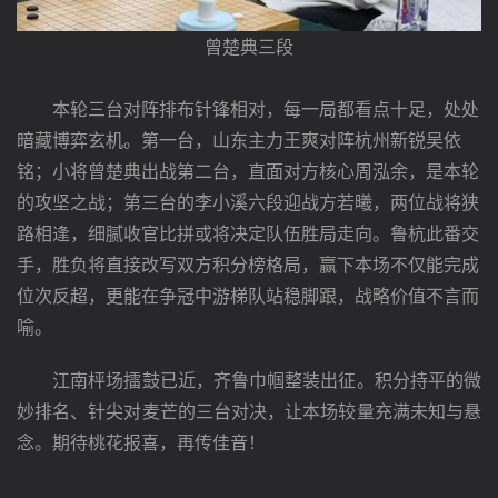
曾楚典三段
本轮三台对阵排布针锋相对，每一局都看点十足，处处
暗藏博弈玄机。第一台，山东主力王爽对阵杭州新锐吴依
铭；小将曾楚典出战第二台，直面对方核心周泓余，是本轮
的攻坚之战；第三台的李小溪六段迎战方若曦，两位战将狭
路相逢，细腻收官比拼或将决定队伍胜局走向。鲁杭此番交
手，胜负将直接改写双方积分榜格局，赢下本场不仅能完成
位次反超，更能在争冠中游梯队站稳脚跟，战略价值不言而
喻。
　　江南枰场擂鼓已近，齐鲁巾帼整装出征。积分持平的微
妙排名、针尖对麦芒的三台对决，让本场较量充满未知与悬
念。期待桃花报喜，再传佳音！