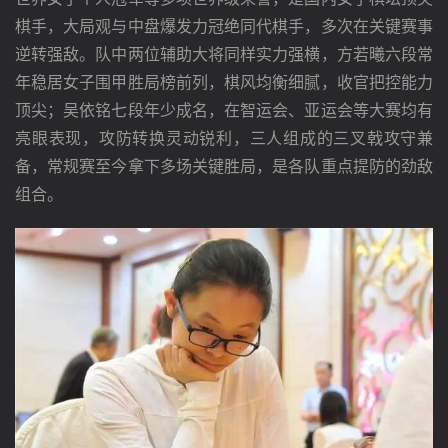
棋手，大局观与中盘爆发力冠绝同代棋手，多次在关键赛事
逆转强敌。队中两位辅助大将同样实力强横，方若曦六段常
年稳居女子围甲胜局榜前列，棋风均衡细腻，收官把控能力
顶尖；吴依铭七段年少成名，在智运会、亚运会等大赛均有
亮眼表现，攻防转换灵动锐利，三人组成的三叉戟攻守兼
备，常规赛至今拿下多场关键胜局，是各队重点提防的劲敌
组合。