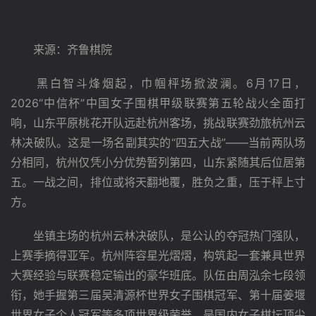
　　来源：齐鲁棋院
　　黑白智斗烽烟起，巾帼枰场掀波澜。6月17日，
2026“中信杯”中国女子围棋甲级联赛第五轮战火全面打
响，山东平原桃花开队远赴杭州客场，挑战联赛劲旅杭州云
林决破队。这是一场名副其实的“四五大战”——当前两队场
分相同，杭州仅凭小分优势暂列第四，山东紧随其后位居第
五。一战之间，排位或将天翻地覆，胜负之重，压于枰上寸
方。
　　坐镇主场的杭州云林决破队，是公认的夺冠热门强队，
上赛季摘得亚军。杭州阵容星光熠熠，构筑起一套兼具世界
大赛经验与联赛稳定输出的豪华班底。队伍由周泓余七段领
衔，她手握第三届吴清源杯世界女子围棋冠军、第十届姜堰
世界女子个人冠军等多项世界级荣誉，是国内女子棋坛顶尖