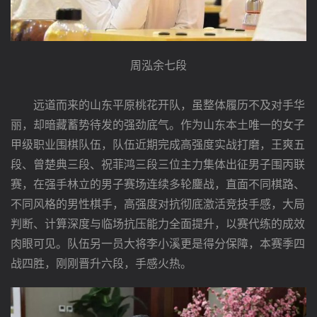
周泓余七段
远道而来的山东平原桃花开队，虽整体履历不及对手华
丽，却暗藏蓄势待发的强劲底气。作为山东本土唯一的女子
甲级职业围棋队伍，队伍近期完成高强度实战打磨，王爽五
段、曾楚典三段、祝菲鸿三段三位主力集体出征男子围丙联
赛，在强手林立的男子赛场连续多轮鏖战，直面不同棋路、
不同风格的男性棋手，高强度对抗彻底激活竞技手感，大局
判断、计算深度与临场抗压能力全面提升，以赛代练的成效
肉眼可见。队伍另一员大将李小溪更是得分保障，本赛季四
战四胜，刚刚晋升六段，手感火热。