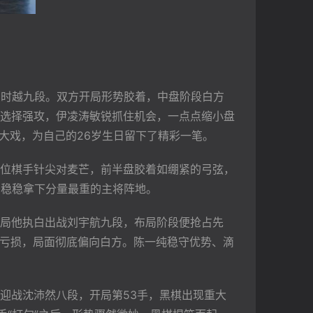
军时越九段。双方开局形势胶着，中盘阶段白方
选择强攻，伊凌涛敏锐抓住机会，一点点缩小盘
大戏，为自己的26岁生日留下了精彩一笔。
位棋手针尖对麦芒，前半盘胶着如绷紧的弓弦，
，稳稳拿下分量最重的主将阵地。
局他执白出战刘宇航九段，布局阶段便抢占先
现亏损，局面彻底偏向白方。陈一纯稳守优势、滴
迎战沈沛然八段，开局第53手，黑棋出现重大