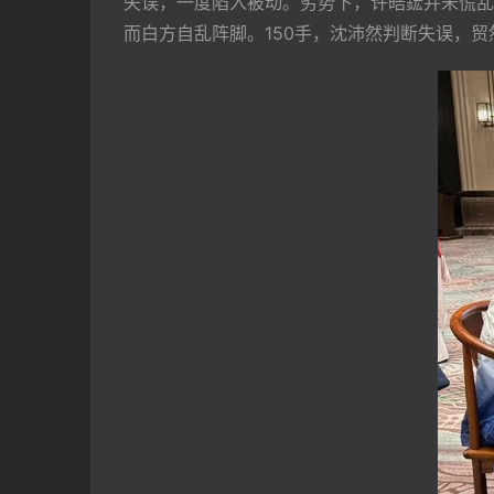
失误，一度陷入被动。劣势下，许皓鋐并未慌乱
而白方自乱阵脚。150手，沈沛然判断失误，