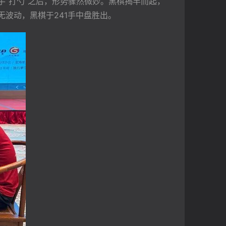
手“打勺”之后，形势骤然微妙。黑棋揭竿而起，
波动，黑棋于241手中盘胜出。