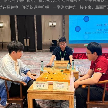
，耐心周旋等待转机。机会永远留给有准备的人，终于白棋124
贸然选择转换，许皓鋐运筹帷幄，一举确立胜势。接下来，局面再无