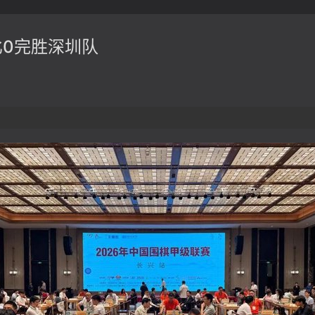
比0完胜深圳队