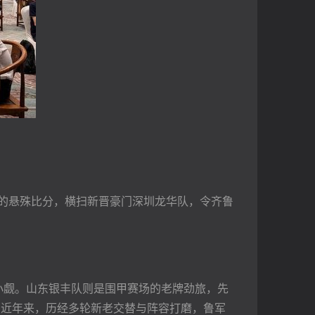
0的悬殊比分，横扫新晋豪门深圳龙华队，令齐鲁
小觑。山东银丰队则是围甲赛场的老牌劲旅，先
。近年来，历经多轮新老交替与阵容打磨，鲁军