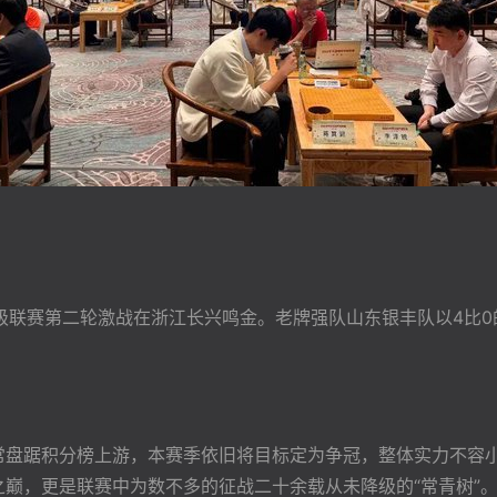
甲级联赛第二轮激战在浙江长兴鸣金。老牌强队山东银丰队以4比
常常盘踞积分榜上游，本赛季依旧将目标定为争冠，整体实力不容
甲之巅，更是联赛中为数不多的征战二十余载从未降级的“常青树”