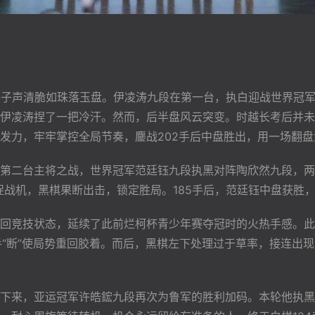
落子声清脆如珠落玉盘。伊凌涛九段在第一台，执白迎战世界冠
伊凌涛捏了一把冷汗。然而，后半盘风云突变。时越长考后并未
发力，牢牢掌控全局节奏，鏖战202手后中盘胜出，用一场翻盘
第二台主将之战，世界冠军范廷钰九段执黑对阵陶欣然九段，两
捕捉战机，黑棋果断出击，锁定胜局。185手后，范廷钰中盘获胜
回竞技状态，延续了此前烂柯杯青少年赛夺冠时的火热手感。此
手“断”使局势重回胶着。而后，黑棋左下处理过于草率，接连出
下来，亚运冠军许皓鋐九段再次为鲁军的胜利加码。本轮他执黑