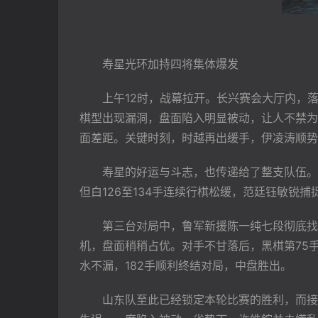
　　寿星光环加持四将集体爆发
　　上午12时，战幕拉开。长兴赛会大厅内，
棋型出现漏洞，盘面陷入明显被动，让人不禁为
面差距。关键时刻，时越再出缓手，伊凌涛顺势
　　寿星的好运与斗志，也传递给了整支队伍。
但白126至134手连续行棋松缓，范廷钰敏锐
　　第三台对局中，鲁军新援陈一纯七段彻底找
机，盘面稍稍占优。对手不甘落后，黑棋第75
水不漏，182手顺利终结对局，中盘胜出。
　　山东队至此已经锁定本轮比赛的胜利，而接