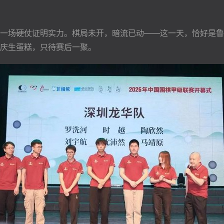
一场硬仗证明实力。棋局未开，暗流已动——这一天，恰好是鲁
庆生蛋糕，只待赛后一聚。