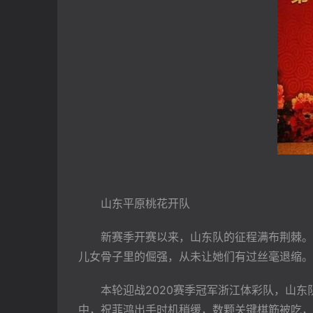
　　山东平原桃花开队
　　新赛季开赛以来，山东队的征程满布荆棘。
儿女骨子里的倔强，从未让她们有过丝毫退缩。
　　本轮迎战2020赛季冠军浙江体彩队，山
中，祝菲鸿出手时机稍缓，数颗关键棋筋被吃，