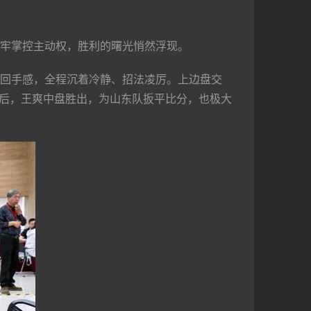
牢掌控主动权，胜利的曙光悄然浮现。
回手感，全程沉着冷静、招法凌厉。上边盘交
手后，王爽中盘胜出，为山东队扳平比分，也极大