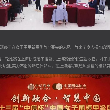
迷终于在女子围甲新赛季首个赛会的末尾，等来了令人振奋的消
赛最后一轮比赛在上海棋院落下帷幕，上海赛会阶段宣告收官。对
比1战胜实力不俗的浙江体彩队，在上海滩写就逆风翻盘的精彩