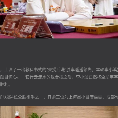
，上演了一出教科书式的“先捞后洗”胜率遥遥领先。本轮李小
触目惊心。一套行云流水的组合技之后，李小溪已然将全局牢牢
胜利。
前联赛4位全胜棋手之一，其余三位为上海星小目唐嘉雯、成都