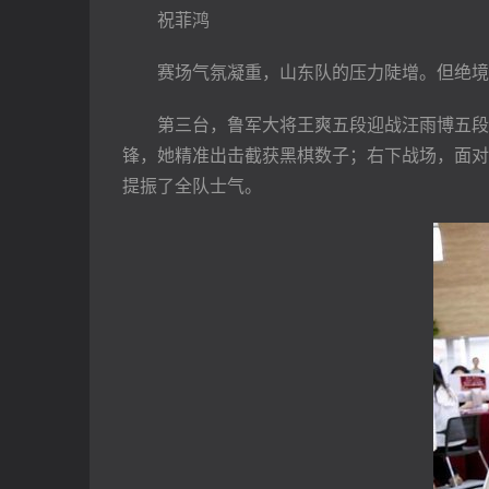
　　祝菲鸿
　　赛场气氛凝重，山东队的压力陡增。但绝境
　　第三台，鲁军大将王爽五段迎战汪雨博五段
锋，她精准出击截获黑棋数子；右下战场，面对
提振了全队士气。