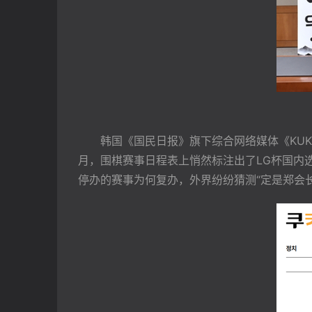
　　韩国《国民日报》旗下综合网络媒体《KUK
月，围棋赛事日程表上悄然标注出了LG杯国内
停办的赛事为何复办，外界纷纷猜测“定是郑会长