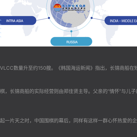
VLCC数量升至约150艘。《韩国海运新闻》指出，长锦商船
棋，长锦商船的实际经营则由郑佳贤主导。父亲的“情怀”与儿子
起一片天之时，中国围棋的幕后，同样有这样一群心怀热爱的企