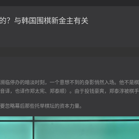
活的？与韩国围棋新金主有关
濒临停办的暗淡时刻，一个意想不到的身影悄然入场。他不是棋
音译，也译作郑太宪、郑泰顺）。由于投钱豪爽，郑泰淳被棋手
要忽略幕后那些托举棋坛的资本力量。