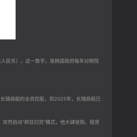
万元人民币），这一数字，是韩国政府每年对棋院
长锦商船的全资控股，到2025年，长锦商船已
）突然启动“疯狂扫货”模式，他大肆收购、租赁