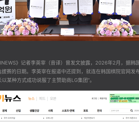
INEWS》记者李英宰（音译）曾发文披露，2026年2月，据韩
选拔赛的日期。李英宰在报道中还提到，就连在韩国棋院官网发
以某种方式成功说服了主赞助商LG集团”。