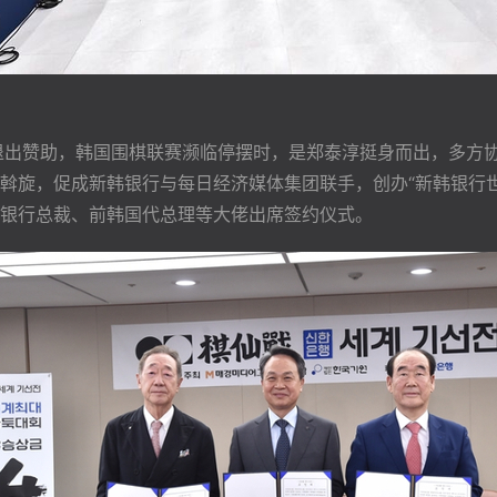
退出赞助，韩国围棋联赛濒临停摆时，是郑泰淳挺身而出，多方
斡旋，促成新韩银行与每日经济媒体集团联手，创办“新韩银行世
银行总裁、前韩国代总理等大佬出席签约仪式。