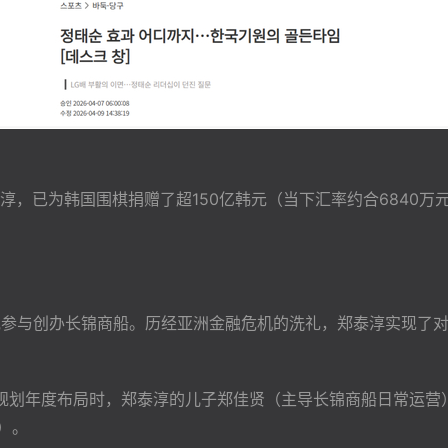
淳，已为韩国围棋捐赠了超150亿韩元（当下汇率约合6840
年他参与创办长锦商船。历经亚洲金融危机的洗礼，郑泰淳实现了对
班规划年度布局时，郑泰淳的儿子郑佳贤（主导长锦商船日常运营
）。