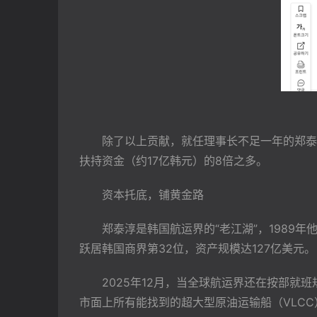
　　除了以上贡献，就任理事长不足一年的郑泰
扶持资金（约17亿韩元）的8倍之多。
　　资本托底，铺黄金路
　　郑泰淳是韩国航运界的“老江湖”，1989
跃居韩国商界第32位，资产规模达127亿美元。
　　2025年12月，当全球航运界还在按部就
市面上所有能找到的超大型原油运输船（VLCC