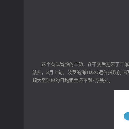
　　这个看似冒险的举动，在不久后迎来了丰厚
飙升，3月上旬，波罗的海TD3C运价指数创下
超大型油轮的日均租金还不到7万美元。