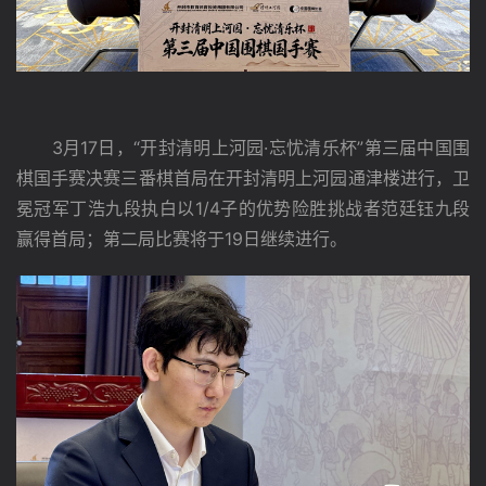
　　3月17日，“开封清明上河园·忘忧清乐杯”第三届中国围
棋国手赛决赛三番棋首局在开封清明上河园通津楼进行，卫
冕冠军丁浩九段执白以1/4子的优势险胜挑战者范廷钰九段
赢得首局；第二局比赛将于19日继续进行。