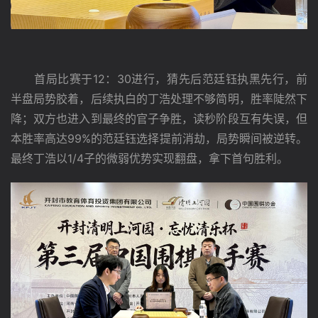
　　首局比赛于12：30进行，猜先后范廷钰执黑先行，前
半盘局势胶着，后续执白的丁浩处理不够简明，胜率陡然下
降；双方也进入到最终的官子争胜，读秒阶段互有失误，但
本胜率高达99%的范廷钰选择提前消劫，局势瞬间被逆转。
最终丁浩以1/4子的微弱优势实现翻盘，拿下首句胜利。