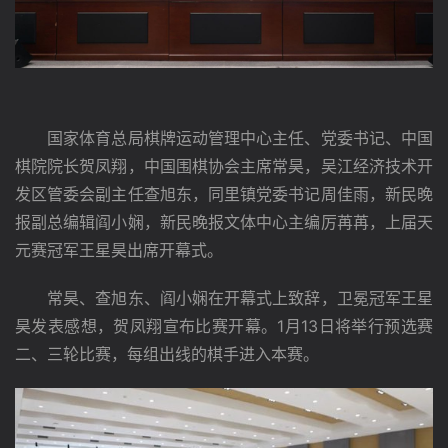
　　国家体育总局棋牌运动管理中心主任、党委书记、中国
棋院院长贺凤翔，中国围棋协会主席常昊，吴江经济技术开
发区管委会副主任查旭东，同里镇党委书记周佳雨，新民晚
报副总编辑阎小娴，新民晚报文体中心主编厉苒苒，上届天
元赛冠军王星昊出席开幕式。
　　常昊、查旭东、阎小娴在开幕式上致辞，卫冕冠军王星
昊发表感想，贺凤翔宣布比赛开幕。1月13日将举行预选赛
二、三轮比赛，每组出线的棋手进入本赛。