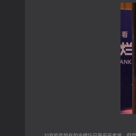
　　31岁的年龄在如今棋坛已是妥妥老将，但党