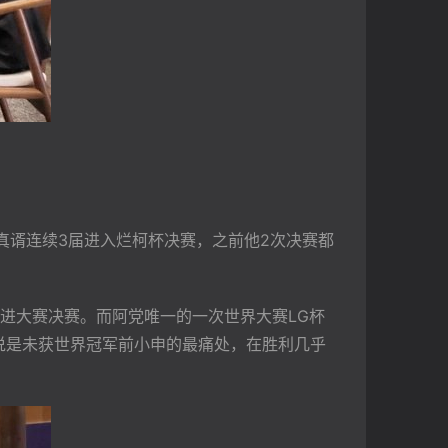
真谞连续3届进入烂柯杯决赛，之前他2次决赛都
次进大赛决赛。而阿党唯一的一次世界大赛LG杯
据说是未获世界冠军前小申的最痛处，在胜利几乎