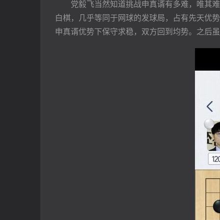
　　党毅飞当然知道挑战申真谞有多难，唯其难
白棋，几乎等同于网球的发球局，占有先天优势
申真谞优势下保守求稳，双方回到均势。之后虽