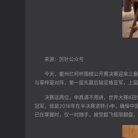
　　来源：厉针公众号
　　今天，衢州烂柯杯围棋公开赛决赛迎来三番
与辜梓豪对阵，第一届先赢后输定格亚军，上届
　　决赛这两位，申真谞不用讲，世界大赛8冠5
冠军，就是2016年在半决赛逆转小申，确保
已在掌握时，仅一时随手，被党毅飞极限翻盘，