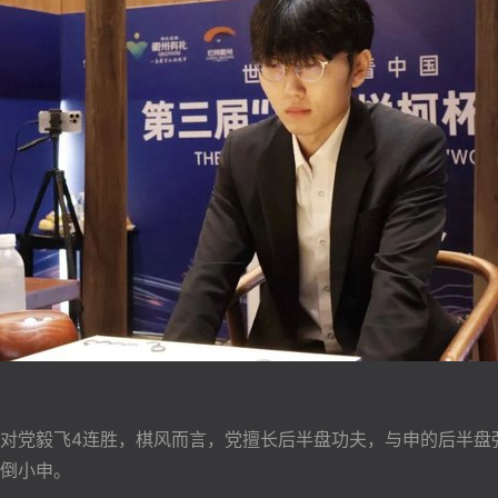
对党毅飞4连胜，棋风而言，党擅长后半盘功夫，与申的后半盘强
倒小申。