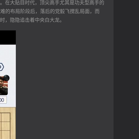
。在大贴目时代，顶尖高手尤其是功夫型高手的
艰难的布局阶段后，落后的党毅飞搅乱局面，而
时，隐隐追击着中央白大龙。