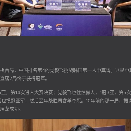
棋首局，中国排名第4的党毅飞挑战韩国第一人申真谞。这是申
直落2局终于获得冠军。
亚，第14次进入大赛决赛；党毅飞也往绩傲人，1冠3亚，第5
中国包揽冠亚军，然后翌年战胜周睿羊夺冠。10年前的那一局，
屠龙成功。