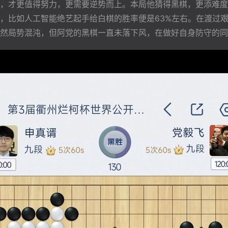
，才更值得努力，更需要逆势而上。本局他猜得黑棋，更添难度
，比如人工智能绝艺起手给白棋的胜率便是63%左右。在渡过
然局势混沌，但阿党的黑棋一直未落下风，在做好自身防守的同