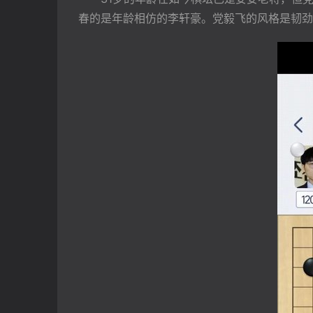
春的是年龄相仿的李轩豪。党毅飞的风格是韧劲