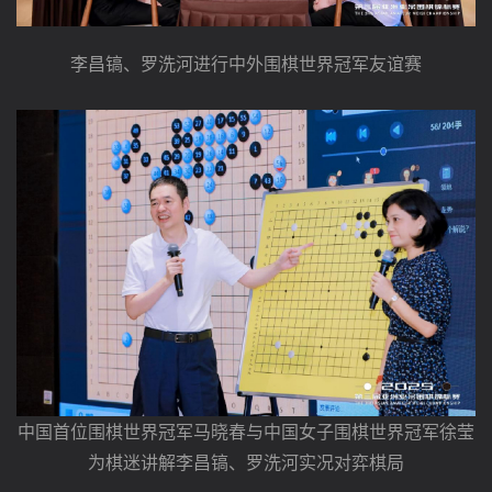
李昌镐、罗洗河进行中外围棋世界冠军友谊赛
中国首位围棋世界冠军马晓春与中国女子围棋世界冠军徐莹
为棋迷讲解李昌镐、罗洗河实况对弈棋局