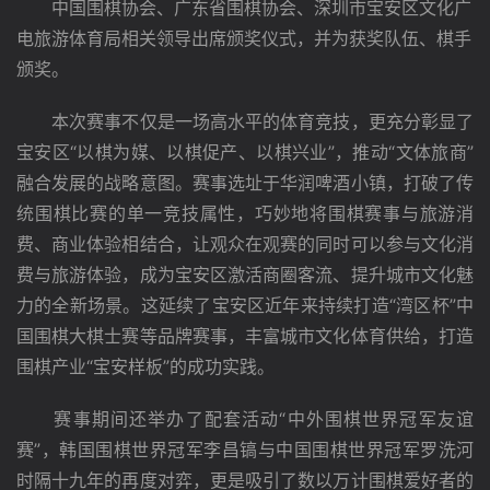
中国围棋协会、广东省围棋协会、深圳市宝安区文化广
电旅游体育局相关领导出席颁奖仪式，并为获奖队伍、棋手
颁奖。
　　本次赛事不仅是一场高水平的体育竞技，更充分彰显了
宝安区“以棋为媒、以棋促产、以棋兴业”，推动“文体旅商”
融合发展的战略意图。赛事选址于华润啤酒小镇，打破了传
统围棋比赛的单一竞技属性，巧妙地将围棋赛事与旅游消
费、商业体验相结合，让观众在观赛的同时可以参与文化消
费与旅游体验，成为宝安区激活商圈客流、提升城市文化魅
力的全新场景。这延续了宝安区近年来持续打造“湾区杯”中
国围棋大棋士赛等品牌赛事，丰富城市文化体育供给，打造
围棋产业“宝安样板”的成功实践。
　　赛事期间还举办了配套活动“中外围棋世界冠军友谊
赛”，韩国围棋世界冠军李昌镐与中国围棋世界冠军罗洗河
时隔十九年的再度对弈，更是吸引了数以万计围棋爱好者的