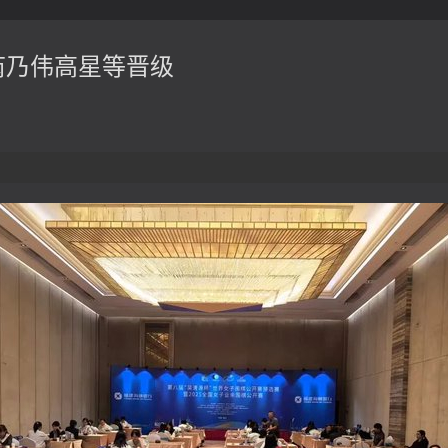
芮乃伟高星等晋级