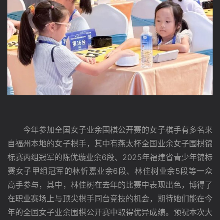
　　今年参加全国女子业余围棋公开赛的女子棋手有多名来
自福州本地的女子棋手，其中有燕太杯全国业余女子围棋锦
标赛丙组冠军的陈优璇业余6段、2025年福建省青少年锦标
赛女子甲组冠军的林忻嘉业余6段、林佳树业余5段等一众
高手参与，其中，林佳树在去年的比赛中表现出色，博得了
在职业赛场上与顶尖棋手同台竞技的机会，期待她们能在今
年的全国女子业余围棋公开赛中取得优异成绩。预祝本次大