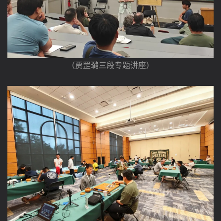
（贾罡璐三段专题讲座）