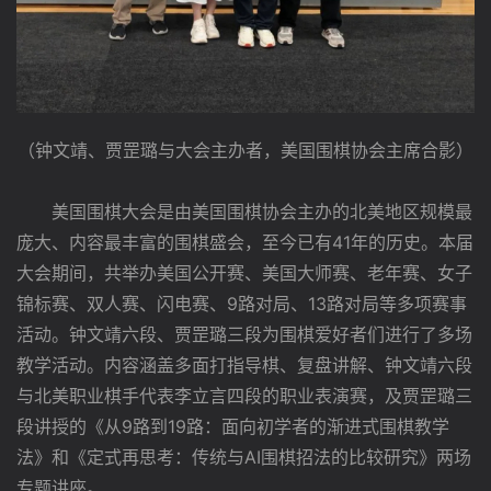
（钟文靖、贾罡璐与大会主办者，美国围棋协会主席合影）
美国围棋大会是由美国围棋协会主办的北美地区规模最
庞大、内容最丰富的围棋盛会，至今已有41年的历史。本届
大会期间，共举办美国公开赛、美国大师赛、老年赛、女子
锦标赛、双人赛、闪电赛、9路对局、13路对局等多项赛事
活动。钟文靖六段、贾罡璐三段为围棋爱好者们进行了多场
教学活动。内容涵盖多面打指导棋、复盘讲解、钟文靖六段
与北美职业棋手代表李立言四段的职业表演赛，及贾罡璐三
段讲授的《从9路到19路：面向初学者的渐进式围棋教学
法》和《定式再思考：传统与AI围棋招法的比较研究》两场
专题讲座。