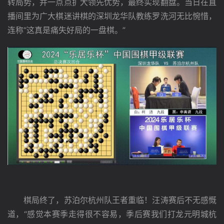
转局势，并一点点扩大领先优势，最终实现翻盘。当日在直
播间里为广大棋迷讲棋的深圳龙华队教练罗洗河无比惋惜，
连称“这真是痛失好局的一盘棋。”
　　棋局终了，苏泊尔杭州队王者重临！汪涛赛后不无感慨
道，“感觉本赛季走得很不容易，季后赛我们打龙元明城杭