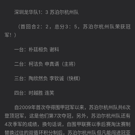
　　深圳龙华队1：3 苏泊尔杭州队
　　（首回合2：2，总分3：5，苏泊尔杭州队荣获冠
军！）
　　一台：朴廷桓负 谢科
　　二台：柯洁负 申真谞（主将）
　　三台：陶欣然负 李钦诚（快棋）
　　四台：时越胜 连笑
　　自2009年首次夺得围甲冠军以来，苏泊尔杭州队共6次
登顶冠军，这是他们第7次夺冠，另外，苏泊尔杭州队还有
4次季军的成绩，换句话说，自围甲联赛以季后赛淘汰赛制
替换过往的双循环积分制后，苏泊尔杭州队但凡能闯进冠亚