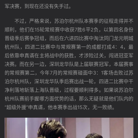
军决赛，到现在还没有失手过。
　　不过，严格来说，苏泊尔杭州队本赛季的征程走得并不
顺利，他们在15轮常规赛中收获7胜6平2负，以第四名身份
晋级季后赛争冠组，而后在六进四比赛中淘汰同门龙元明城
杭州队，四进二比赛中与常规赛第一的成都打成4：4，最
后依靠申真谞在主将战中的获胜，才涉险过关，闯进冠亚军
决赛。而在另一边，深圳龙华队是上届联赛冠军，本届赛事
的常规赛第二，今年7月的常规赛碰面中3：1客场击败过苏
泊尔杭州队，深圳龙华队季后赛出战一轮，四进二比赛中干
净利落地斩落上海队晋级，过程要顺利得多。如果说苏泊尔
杭州队赛前手握哪方面优势的话，那么无疑就是他们队内的
“超级外援”申真谞，他本赛季出战15次，无一败绩。