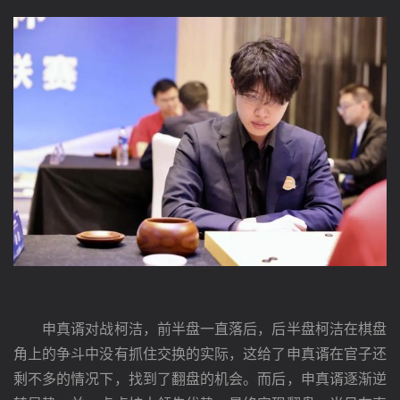
　　申真谞对战柯洁，前半盘一直落后，后半盘柯洁在棋盘
角上的争斗中没有抓住交换的实际，这给了申真谞在官子还
剩不多的情况下，找到了翻盘的机会。而后，申真谞逐渐逆