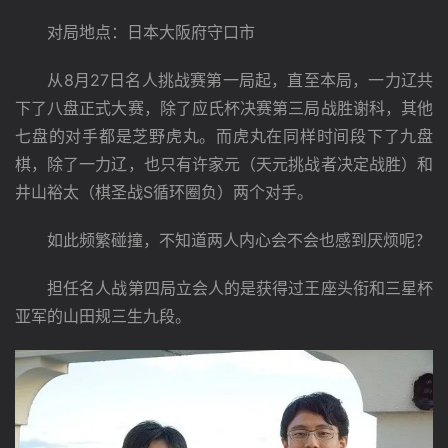
　　对局地点：日本大阪府守口市
　　从8月27日名人挑战赛第一局起，直至本局，一力辽共
下了八盘正式大赛，除了应氏杯决赛第三局战胜谢科，其他
七盘的对手都是芝野虎丸。而虎丸在同样时间段下了九盘
棋，除了一力辽，也只有许家元（天元挑战者决定战胜）和
井山裕太（棋圣战S循环圈负）两个对手。
　　如此频繁碰撞，不知道两人内心会不会也感到厌烦呢？
　　担任名人战第四局立会人的是获得过王座头衔和三星杯
亚军的山田规三生九段。