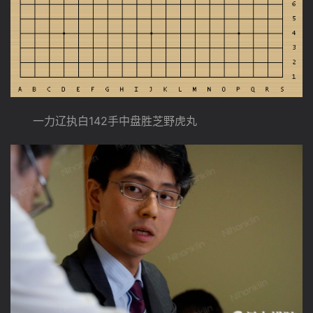
　　一力辽执白142手中盘胜芝野虎丸