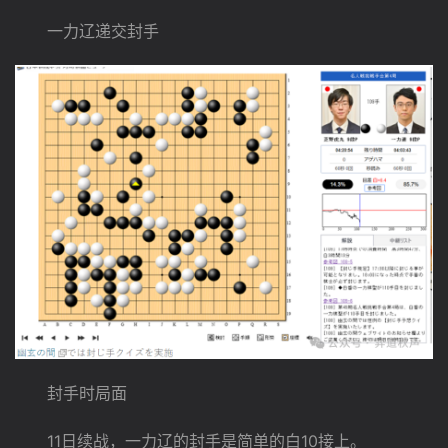
　　一力辽递交封手
　　封手时局面
　　11日续战，一力辽的封手是简单的白10接上。