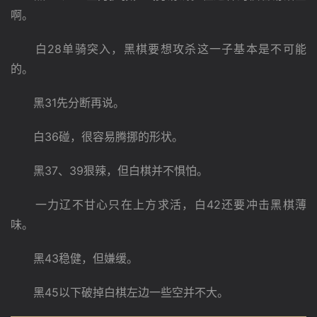
啊。
　　白28单骑突入，黑棋要想攻杀这一子基本是不可能
的。
　　黑31先分断再说。
　　白36碰，很容易腾挪的形状。
　　黑37、39狠辣，但白棋并不惧怕。
　　一力辽不甘心只在上方求活，白42还要冲击黑棋薄
味。
　　黑43稳健，但嫌缓。
　　黑45以下破掉白棋左边一些空并不大。