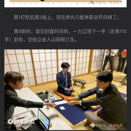
　　黑1打吃后黑5粘上，现在虎丸只能争取全歼白棋了。
　　黑9刺时，首日封盘时间到，一力辽将下一手（总第110
手）封存，交给立会人山田规三生。