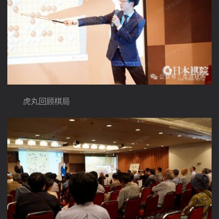
　　虎丸回顾棋局