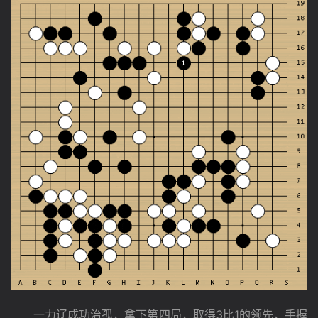
　　一力辽成功治孤，拿下第四局，取得3比1的领先，手握