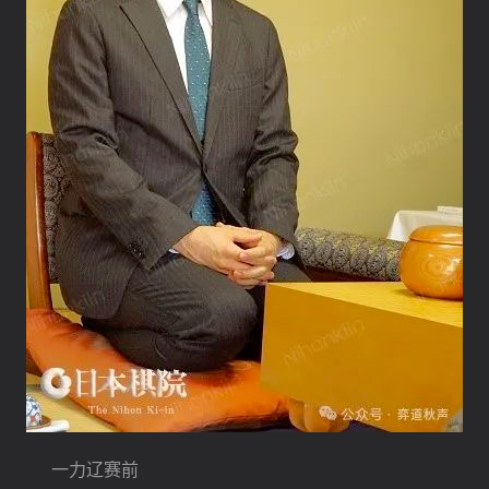
　　一力辽赛前