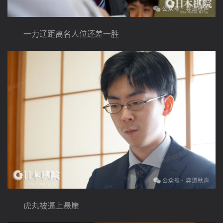
　　一力辽距离名人位还差一胜
　　虎丸被逼上悬崖