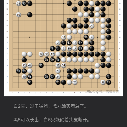
　　白2夹，过于猛烈，虎丸确实着急了。
　　黑5可以长出，白6只能硬着头皮断开。