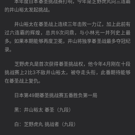
　　本年度日本碁圣挑战赛打响，今年是芝野虎丸向三连霸
的井山裕太发起挑战。
　　井山裕太在碁圣战上连续三年击败一力辽，加上此前有
过六连霸的辉煌，总共9次问鼎，与小林光一并列史上最
多。如果本期能够再度卫冕，井山将独享碁圣战最多夺冠纪
录。
　　芝野虎丸是首次获得碁圣挑战权，他今年4月刚在十段
挑战赛上2比3不敌井山裕太，被夺走头衔，此番期待能够
在碁圣战上复仇。
　　日本第49期碁圣挑战赛五番胜负第一局
　　黑：井山裕太 碁圣（九段）
　　白：芝野虎丸 挑战者（九段）