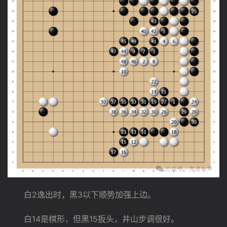
　　白2逸出时，黑3以下顺势加强上边。
　　白14是棋形，但黑15扳头，井山步调很好。