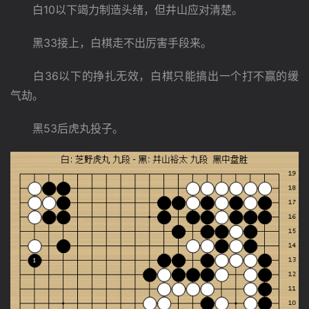
　　白10以下竭力制造头绪，但井山应对清楚。
　　黑33接上，白棋走不出厉害手段来。
　　白36以下的挣扎无效，白棋只能搞出一个打不赢的缓
气劫。
　　黑53后虎丸投子。