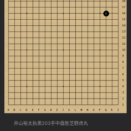
　　井山裕太执黑203手中盘胜芝野虎丸