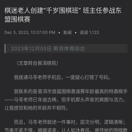
棋迷老人创建“千岁围棋班” 班主任参战东
盟围棋赛
Dec 5, 2023, 12:07:00 PM
•
新闻
•
阅读 1,123
2023年12月05日 新浪体育综合
　　（文章转自普洱棋苑）
　　我拨通马苓老师手机后，一度疑心打错了号码。
　　我联系的是普洱市首届围棋邀请赛年龄最高的特邀棋手
——马苓老师已年逾古稀，但手机那头声音的爽朗与活力，
让我感觉和她的年龄并不相符。
　　而且，马苓老师叙述一件事时，层次分明、逻辑清晰；
节奏不紧不慢，娓娓道来，让人如沐春风。难怪她的围棋教