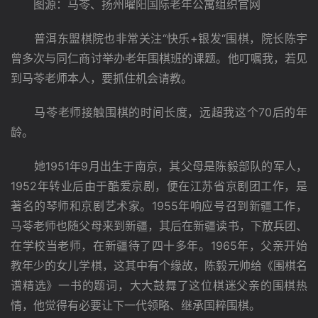
　　图源：马苓、扬州曜阳国际老年公寓组织官网
　　普洱东盟棋院也非常关注“快乐+银发“围棋，院长陈宇
曾多次与同仁商讨举办老年围棋班的课题。他叮嘱我，若见
到马苓老师本人，要抓住机会请教。
　　马苓老师接触围棋的时间长度，远超我这个70后的年
龄。
　　她1951年9月出生于南京，其父母是陈毅部队的军人，
1952年转业后由于酷爱京剧，便在江苏省京剧团工作，是
著名的琴师和京剧艺术家。1955年响应号召到新疆工作，
马苓老师也随父母来到新疆，其后在新疆读书，下放兵团、
在学校当老师，在新疆待了四十多年。1965年，父亲开始
教年少的女儿学棋，这其中有个缘故，陈毅元帅给《围棋名
谱精选》一书的题词，大大鼓舞了这位棋迷父亲的围棋热
情，他觉得有必要让下一代领略、继承国粹围棋。