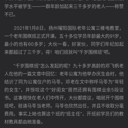
学水平被学生——一群年龄加起来三千多岁的老人——称赞
不已。
　　2021年1月8日，扬州曜阳国际老年公寓三楼电教室，
一个老年围棋班正式开课。五十多位学员年龄最大的91岁，
最小的也有60多岁；大伙一看，好家伙，同学们年纪加起
来都超过了三千岁，得！咱们班就叫“千岁围棋班”吧。
　　“千岁围棋班”怎么发起的呢？九十多岁高龄的邓飞帆老
人在他的一篇文章中回忆：老年公寓为他举办庆生会时，他
结识了同为公寓住户的马苓。邓老在文中称呼马苓为“年轻
的女生”，并惊叹这个“好闺女”居然还拥有围棋业余5段证
书。这事很快在老人们中传开，大伙都提议，咱就开个围棋
班吧，就请马苓当老师。马苓也欣然出任，并且不收取分毫
费用。事实上她也算这个班的“班主任”，开班前学员们的教
材教具都由她准备。