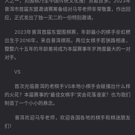
人之一，对围棋乃至中国传统文化推广贡献良多。2023年
普洱市首届东盟邀请赛筹备组对马苓老师非常敬重，作出回
应，正式发出了独一无二的一份特别邀请。
　　2023年普洱首届东盟围棋赛，年龄最小的棋手余虹橪
出生于2016年，来自普洱棋苑。两位女棋手若狭路相逢，
整整六十五年的年龄差将成为本届赛事年岁跨度最大的一对
对手。
　　VS
　　首次光临普洱的老棋手VS本地小棋手会碰撞出什么样
的火花？本届赛事的“最佳女棋手”奖会花落谁家？也为我们
制造了一个小小的悬念。
　　普洱欢迎马苓老师，欢迎各国各地的棋手和棋迷朋友
们！