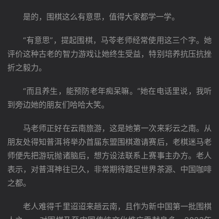
　　是的，围棋这么有意思，值得大家都学一学。
　　“有意思”，提起围棋，马苓老师经常使用这三个字。她
评价这种古老的智力游戏让她终生受益，特别培养抗压抗挫
折之毅力。
　　“而且养生，能预防老年痴呆嘛。”她在电话里说，我听
到旁边她的朋友们哈哈大笑。
　　马老师正好在云南旅游，这是她第一次来彩云之南。从
朋友处得知普洱将举办首届东盟围棋邀请赛后，老棋迷马老
师便先把游玩抛诸脑后，想方设法联系上赛事主办方。老人
表示，对普洱神往已久，非常期待踏足世界茶源、中国咖啡
之都。
　　老人难得千里迢迢来趟云南，且作为新中国第一批围棋