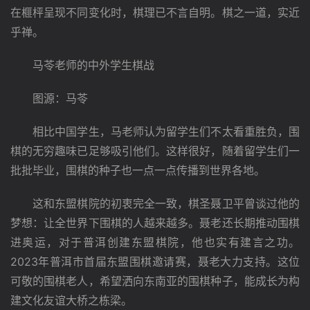
在榧枰呈现不同变化时，棋理已不言自明。棋之一道，实近
乎禅。
　　马苓老师的中外学生棋战
　　图源：马苓
　　相比中国学生，马老师认为留学生们不太看重胜负，围
棋的无穷趣味已足够吸引他们。这样很好，随着留学生们一
批批毕业，围棋的种子也一点一点传播到世界各地。
　　这和东盟棋院的初衷完全一致，棋圣聂卫平曾谈过他的
梦想：让全世界下围棋的人越来越多。聂老还长期推动围棋
进奥运，对于普洱创建东盟棋院，他也实有建言之功。
2023年普洱市首届东盟围棋邀请赛，聂老大力支持。这位
可敬的围棋老人，希望洒向东南亚的围棋种子，能成长为构
建文化友谊大桥之栋梁。