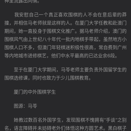
神里流露出同情。
　　我安慰自己一个真正喜欢围棋的人不会在意后辈的莽
撞，并相信马老师就是这样的人。在厦门大学任教和赴澳门
期间，她一直投身于围棋文化推广。据马老师介绍，澳门的
围棋风气由上世纪八十年代一批内地棋手带起，虽然地方小
围棋人口不多，但澳门年轻棋迷积极性很高，常自费到广州
等内地城市进修棋艺，他们中水平最高的已达业余6段。
　　至于在厦门大学期间，马苓老师主要负责外国留学生的
围棋选修课，同时也致力于少儿围棋教育。
　　厦门的中外围棋学生
　　图源：马苓
　　她教过数百名外国学生，发现围棋不愧拥有“手谈”之别
名，语言障碍并未妨碍老外们体悟这种方圆艺术。黑白棋子