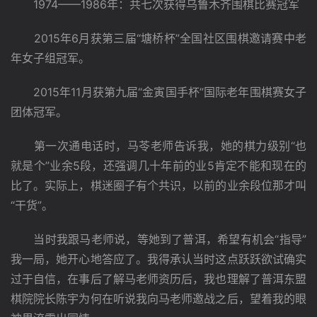
　　1974——1986年：共七次获得乌鲁木齐围棋比赛冠军
　　2015年6月获第三届“塘桥杯”全国社区围棋邀请赛中老
年女子组冠军。
　　2015年11月获第九届“金寅国手杯”国际老年围棋赛女子
团体冠军。
　　第一次通电话时，马苓老师告诉我，她的棋力级别“也
就是个”业余5段，还强调几十年前的业5肯定不能和现在的
比了。实际上，棋迷圈子有个共识，以前的业余段位那才叫
“干货”。
　　当时我跟马老师说，等她到了普洱，希望有机会“指导”
我一局，她开心地答应了。我得承认当时这点跃跃欲试确实
过于自信，在事后了解马老师资历后，我也理解了普洱东盟
棋院院长陈宇为何在听说我向马老师邀战之后，望着我的眼