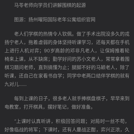
　　马苓老师向学员们讲解围棋的起源
　　图源：扬州曜阳国际老年公寓组织官网
　　老人们学棋的热情令人钦佩。做了手术出院没多久的戎
扬宁老人，拖着虚弱的身体坚持听课学习，还每天都在手机
上进行人机对弈；90岁高龄的邓非凡老人，让保姆推着轮
椅来上课，从不缺席；勤学好问的苏小文老人，常常拿着围
棋习题问老师，直到搞懂为止；腿脚不好的马颖老人，除了
听课，还自己在家看书自学；同学中老两口结伴学棋的就有
九对儿……
　　每到上课的日子，很多老人就手捧棋盘棋子，早早来到
电教室，打开棋具，摆好笔记，做好准备。
　　“上课时认真听讲，积极回答问题；对局时一丝不苟，
好像临战的将军；下课时，还有人鏖战正酣，弈兴正浓，久