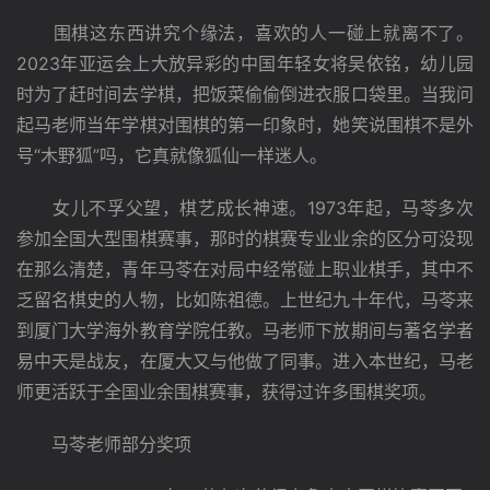
　　围棋这东西讲究个缘法，喜欢的人一碰上就离不了。
2023年亚运会上大放异彩的中国年轻女将吴依铭，幼儿园
时为了赶时间去学棋，把饭菜偷偷倒进衣服口袋里。当我问
起马老师当年学棋对围棋的第一印象时，她笑说围棋不是外
号“木野狐”吗，它真就像狐仙一样迷人。
　　女儿不孚父望，棋艺成长神速。1973年起，马苓多次
参加全国大型围棋赛事，那时的棋赛专业业余的区分可没现
在那么清楚，青年马苓在对局中经常碰上职业棋手，其中不
乏留名棋史的人物，比如陈祖德。上世纪九十年代，马苓来
到厦门大学海外教育学院任教。马老师下放期间与著名学者
易中天是战友，在厦大又与他做了同事。进入本世纪，马老
师更活跃于全国业余围棋赛事，获得过许多围棋奖项。
　　马苓老师部分奖项