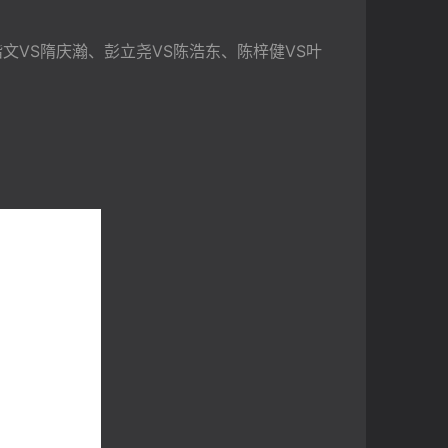
楷文VS隋庆瀚、彭立尧VS陈浩东、陈梓健VS叶