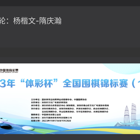
轮：杨楷文-隋庆瀚