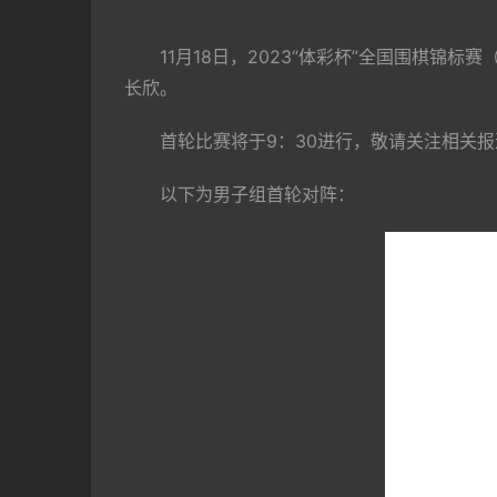
　　11月18日，2023“体彩杯”全国围棋锦
长欣。
　　首轮比赛将于9：30进行，敬请关注相关报
　　以下为男子组首轮对阵：