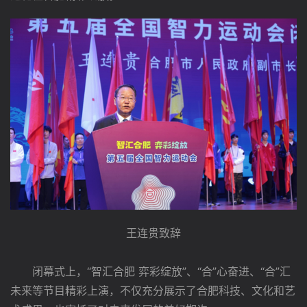
王连贵致辞
闭幕式上，“智汇合肥 弈彩绽放”、“合”心奋进、“合”汇
未来等节目精彩上演，不仅充分展示了合肥科技、文化和艺