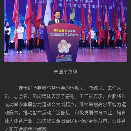
朱国平致辞
王连贵向所有参与智运会的运动员、教练员、工作人
员、志愿者、新闻媒体表示了感谢。王连贵表示，合肥将以
成功举办本届智力运动会为新起点，继续策划高水平智力运
动赛事，推动智力运动广泛普及，积极发展体育事业，培育
壮大体育产业，加快建设全国全民运动健身模范市，让体育
之花在合肥精彩绽放。