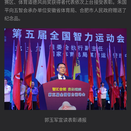
赛区、体育道德风尚奖获得者代表依次上台接受表彰。朱国
平向五智会承办单位安徽省体育局、合肥市人民政府赠送了
纪念品。
郭玉军宣读表彰通报