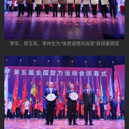
李军、郭玉军、李仲生为“体育道德风尚奖”获得者颁奖