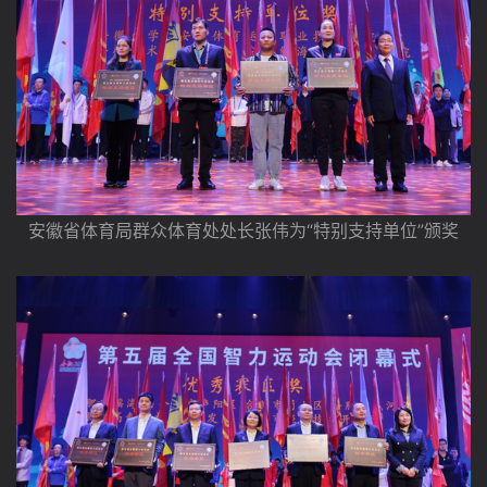
安徽省体育局群众体育处处长张伟为“特别支持单位”颁奖