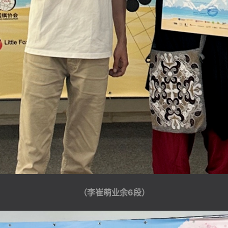
（李崔萌业余6段）