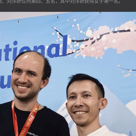
手李崔萌、刘洋娇位列第四、五名，其中刘洋娇获得女子第一名。