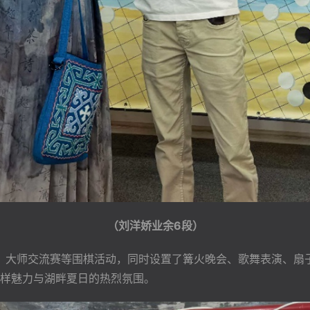
（刘洋娇业余6段）
了热身赛、大师交流赛等围棋活动，同时设置了篝火晚会、歌舞表演
样魅力与湖畔夏日的热烈氛围。