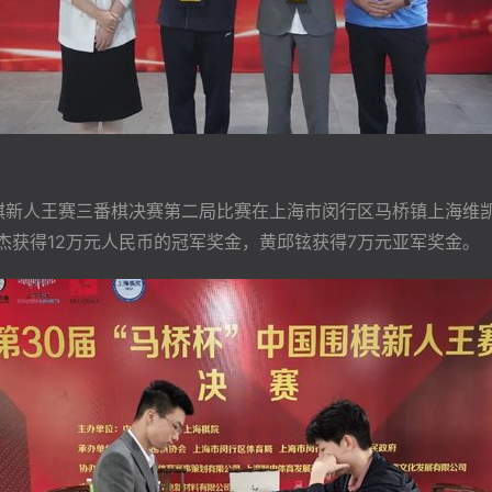
中国围棋新人王赛三番棋决赛第二局比赛在上海市闵行区马桥镇上海
杰获得12万元人民币的冠军奖金，黄邱铉获得7万元亚军奖金。