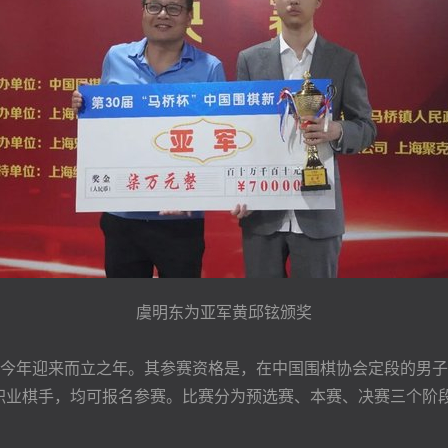
虞明东为亚军黄邱铉颁奖
迎来而立之年。其参赛资格是，在中国围棋协会定段的男子十八
的职业棋手，均可报名参赛。比赛分为预选赛、本赛、决赛三个阶