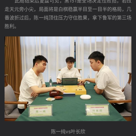
　　此局结束后复盘可见，黑151是全场决定性败招，若改
走天元旁小尖，局面将是白棋稳赢半目至一目半的格局，几
番波折过后，陈一纯顶住压力守住胜果，拿下鲁军的第三场
胜利。
陈一纯vs叶长欣