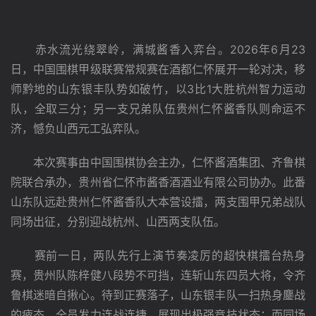
　　赤水流光绕翠岭，满城酱香入弈台。2026年6月23
日，中国围棋甲级联赛常规赛在酒都仁怀展开一轮对决，移
师黔地的山东银丰队势如破竹，以3比1大胜杭州智力运动
队，全取三分；另一支兄弟队伍贵州仁怀酱香队则命运不
济，憾负山西元工弘弈队。
　　本次赛事由中国围棋协会主办，仁怀酱酒集团、齐鲁棋
院联合承办，贵州省仁怀市酱香酒酒业有限公司协办。此番
山东队远赴贵州仁怀酱香队大本营设擂，两支围甲兄弟战队
同场出征，分别迎战杭州、山西两支队伍。
　　赛前一日，两队先行上演节奏凌厉的超快棋擂台热身
赛，贵州队陈梓健八段势不可挡，连斩山东四员大将，令齐
鲁棋迷暗自揪心。待到正赛落子，山东银丰队一扫热身鏖战
的疲态，全员发力连战连捷，展现出极强竞技状态；而同场