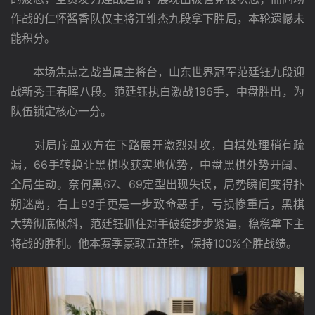
作战的仁怀酱香队仅主将江维杰九段拿下胜局，本轮遗憾未
能积分。
　　本场焦点之战当属主将台，山东世界冠军范廷钰九段迎
战新秀王春晖八段。范廷钰执白激战196手，中盘胜出，为
队伍锁定核心一分。
　　对局序盘双方在下路展开激烈对攻，白棋处理稍有疏
漏，66手转换让黑棋收获实地优势，中盘黑棋外势开阔、
全局生动。奈何黑67、69定型出现失误，局势瞬间变得扑
朔迷离，右上93手更是一步致命恶手，亏损惨重后，黑棋
大势彻底倾斜，范廷钰抓住对手破绽步步紧逼，稳稳拿下主
将战的胜利。他本赛季豪取五连胜，保持100%全胜战绩。