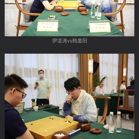
伊凌涛vs韩墨阳