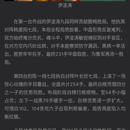
伊凌涛
在第一台作战的伊凌涛九段同样贡献酣畅胜局。他执黑
对阵韩墨阳七段，本局全程局势胶着，中盘形势反复难判，
双方始终难分优劣。缠斗中，伊凌涛敏锐捕捉到对手盲区，
在对方空内巧妙出棋，对手未能察觉防守漏洞，黑棋一举活
出，胜势牢牢在手，最终231手中盘取胜，为鲁军再添一胜
局。
　　第四台的陈一纯七段执白对阵叶长欣七段，上演了一场
惊心动魄的半目鏖战，全盘共计254手，最终白棋凭借四分
之一子的优势险胜。布局阶段白棋行棋顺畅，至54手小幅
占优；左下一战黑79手缓手一出，白棋优势进一步扩大。
可惜白102、104贪吃六子出现判断偏差，局势再度陷入均
衡拉锯。