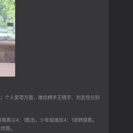
；个人奖项方面，潍坊棋手王晓宇、刘志恺分别
南再以4：1胜出，少年组潍坊4：1逆转获胜。
体优胜。