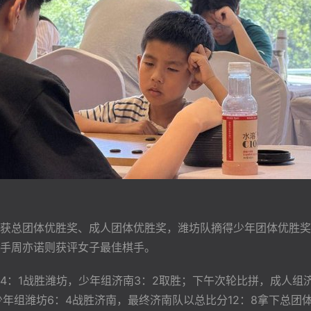
获总团体优胜奖、成人团体优胜奖，潍坊队摘得少年团体优胜奖
手周亦诺则获评女子最佳棋手。
：1战胜潍坊，少年组济南3：2取胜；下午次轮比拼，成人组济
年组潍坊6：4战胜济南，最终济南队以总比分12：8拿下总团