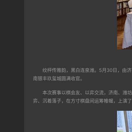
　　纹枰传雅韵，黑白连泉潍。5月30日，由
南银丰玖玺城圆满收官。
　　本次赛事以棋会友、以弈交流，济南、潍坊
弈、沉着落子，在方寸棋盘间运筹帷幄，上演了