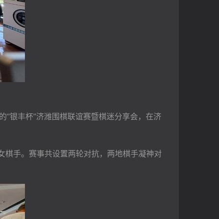
的“银丰杯”济潍围棋联谊赛暨棋迷分享会，在济
名女棋手。赛事共设置两轮对抗，两地棋手凝神对