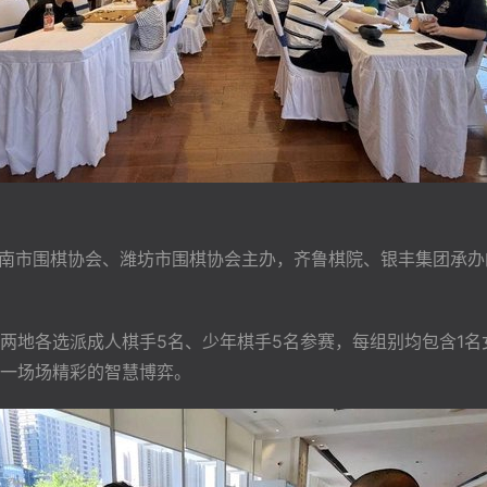
济南市围棋协会、潍坊市围棋协会主办，齐鲁棋院、银丰集团承办
两地各选派成人棋手5名、少年棋手5名参赛，每组别均包含1
一场场精彩的智慧博弈。