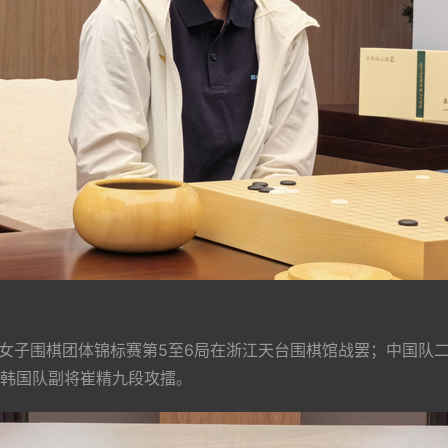
世界女子围棋团体锦标赛第5至6局在浙江天台围棋馆战罢；中国
韩国队副将崔精九段攻擂。