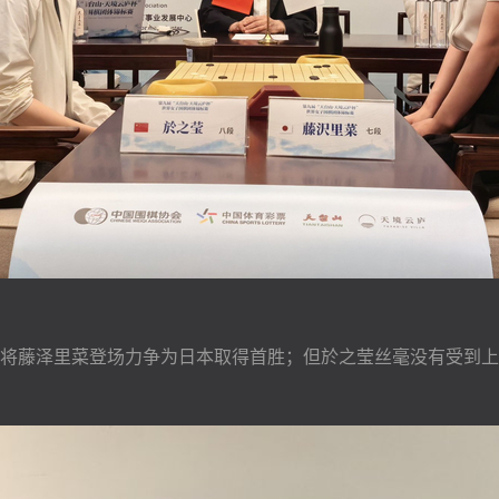
将藤泽里菜登场力争为日本取得首胜；但於之莹丝毫没有受到上