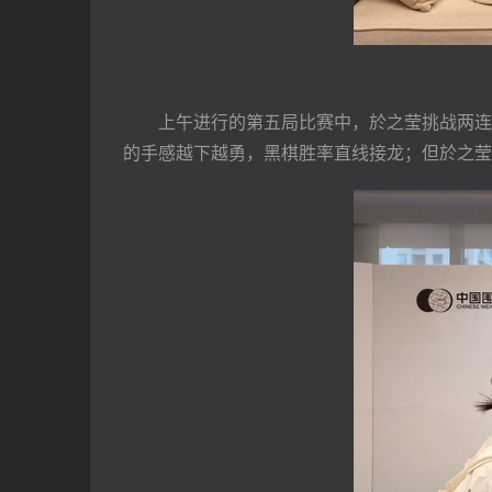
　　上午进行的第五局比赛中，於之莹挑战两连
的手感越下越勇，黑棋胜率直线接龙；但於之莹