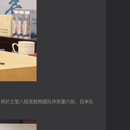
队二将於之莹八段连胜韩国队仲邑菫六段、日本队