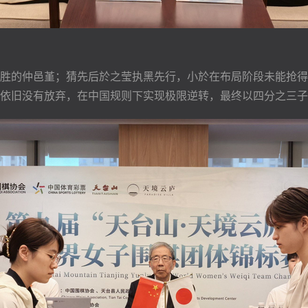
胜的仲邑堇；猜先后於之莹执黑先行，小於在布局阶段未能抢得
依旧没有放弃，在中国规则下实现极限逆转，最终以四分之三子