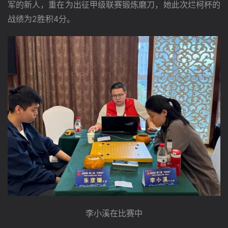
军的新人，重在为出征甲级联赛锻炼磨刀，她此次烂柯杯的
战绩为2胜积4分。
李小溪在比赛中