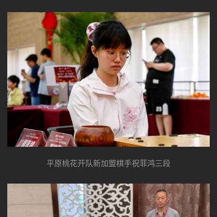
平原桃花开队新加盟棋手祝菲鸿三段