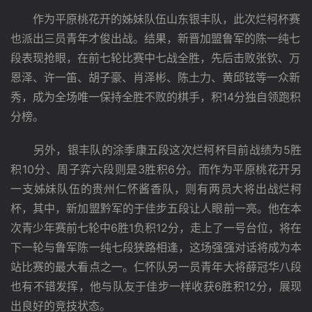
作为平原桃花开的姊妹队伍山东银丰队，此次烂柯杯赛
也派出三员青年才俊出战。结果，新晋加盟鲁军的陈一纯七
段表现抢眼，在前七轮比赛中七战全胜，先后击败张钦、万
恩泽、许一笛、胡子豪、肖泽彬、陈土力、黄邱铉等一众新
秀，成为全场唯一保持全胜不败的棋手，积14分独自领跑积
分榜。
　　另外，银丰队的涂季康五段这次烂柯杯目前战绩为5胜
积10分、周子弈六段则是3胜积6分。而作为平原桃花开另
一支姊妹队伍的贵州仁怀酱香队，则有两员大将出战烂柯
杯，其中，新加盟黔军的于佳步五段让人眼前一亮。他在本
次青少年赛前七轮中6胜1负积12分，走上了一号台位，将在
下一轮与鲁军陈一纯七段狭路相逢，这场强强对话将成为本
站比赛的最大看点之一。仁怀队另一员青年大将薛冠华八段
也有不错发挥，他与队友于佳步一样收获6胜积12分，展现
出良好的竞技状态。