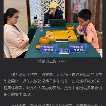
曾楚典二段（左）
作为涌现江维杰、周睿羊、范廷钰三位世界冠军的山东
职业围棋，近年来始终深耕青少年培养，此次烂柯杯8位新
锐集体爆发，既是个人实力的突破，更是山东围棋多年青训
积淀的集中体现。
　　本站全部九轮比赛将于5月23日结束。随着新赛季男女