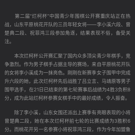
　　第二届“烂柯杯”中国青少年围棋公开赛重庆站正在热
战，山东平原桃花开队的三员年轻女将——李小溪六段、曾
楚典二段、祝菲鸿三段参加角逐，结果表现不俗，备受关
注。
　　本次烂柯杯公开赛汇聚了国内众多顶尖青少年棋手，竞
争激烈。作为男子棋手占据主导的赛场，来自平原桃花开队
的女将李小溪成为一抹亮色。刚刚在新赛季女子围甲中完成
升六段的她，此次烂柯杯先后战胜了吕立言、马靖原等男子
围甲选手，在21日已结束的第七轮赛事后战绩为4胜3负积8
分，成为此站烂柯杯参赛女棋手中的最好成绩，令人振奋。
　　除了李小溪，山东女围还派出上赛季有亮眼表现的小将
曾楚典二段，她在本次烂柯杯前七轮的比赛成绩为3胜积6
分。而桃花开另一名参赛小将祝菲鸿三段，作为今年加盟鲁