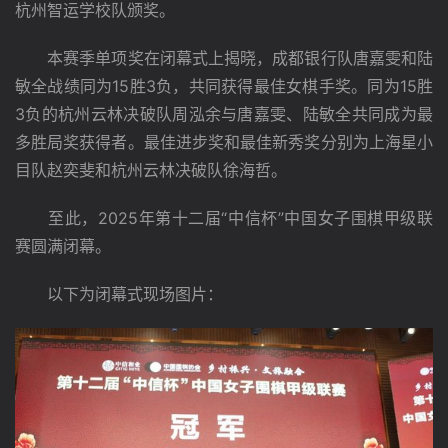
杭州智运学校队颁奖。
　　本赛季单项奖在闭幕式上揭晓，成都银行队唐嘉雯和陆
敏全战绩同为15胜3负，共同获得最佳女棋手奖。同为15胜
3负的杭州云林决破队周泓余与唐嘉雯、陆敏全共同成为最
多胜局奖获得者。最佳进步奖和最佳新秀奖分别为上海星小
目队赵奕斐和杭州云林决破队徐海哲。
　　至此，2025年第十二届“中信杯”中国女子围棋甲级联
赛圆满闭幕。
　　以下为闭幕式现场图片：