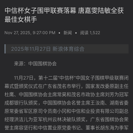
中信杯女子围甲联赛落幕 唐嘉雯陆敏全获
最佳女棋手
Nov 27, 2025, 9:27:00 PM
•
新闻
•
阅读 1,522
2025年11月27日 新浪体育综合
　　来源：中国围棋协会
　　11月27日，第十二届“中信杯”中国女子围棋甲级联赛闭
幕式暨颁奖仪式在广东省茂名市举行，国家发改委原副主任
杜鹰、中国围棋协会主席常昊和茂名市政协主席刘芳为冠军
成都银行队颁奖，中国围棋协会名誉主席王汝南、湖南省委
原常委省军区原司令员南小冈和中信和业投资有限公司副总
经理洪洁儿为亚军杭州云林决破队颁奖，广东省围棋协会荣
誉主席容坚行和中信置业原党委书记、董事长胡东海为季军