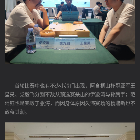
　　首轮比赛中也有不少小冷门出现，阿含桐山杯冠亚军王
星昊、党毅飞分别不敌从预选赛杀出的伊凌涛与孙腾宇；范
廷钰也是完败于张涛，而因身体原因久违赛场的杨鼎新也不
敌蒋其润。