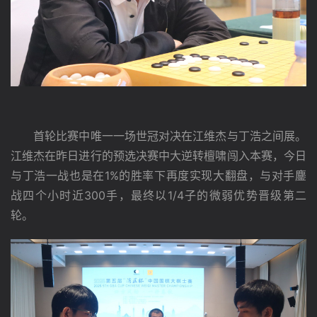
　　首轮比赛中唯一一场世冠对决在江维杰与丁浩之间展。
江维杰在昨日进行的预选决赛中大逆转檀啸闯入本赛，今日
与丁浩一战也是在1%的胜率下再度实现大翻盘，与对手鏖
战四个小时近300手，最终以1/4子的微弱优势晋级第二
轮。