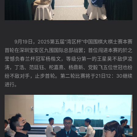
　　9月19日，2025第五届“湾区杯”中国围棋大棋士赛本赛
首轮在深圳宝安区九围国际总部战罢；首位闯进本赛的於之
莹憾负春兰杯冠军杨楷文，等级分第一的王星昊不敌伊凌
涛，丁浩、范廷钰、柁嘉熹、杨鼎新、党毅飞五位世冠也纷
纷不敌对手，止步首轮。第二轮比赛将于21日12：30继续
进行。