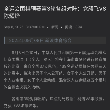
全运会围棋预赛第3轮各组对阵：党毅飞VS
陈耀烨
Sep 8, 2025, 3:37:00 PM
•
新闻
•
阅读 1,894
2025年09月08日 新浪体育综合
　　9月8日至10日，中华人民共和国第十五届运动会群众
比赛围棋项目（个人、双人）将在上海市奉贤区进行预赛阶
段的比赛。来自全国37支队伍，169名运动员将在为期三天
的比赛中，将决出男子个人公开组、女子个人公开组、男子
个人业余组、女子个人业余组、混合双人业余组这五个组别
的全运会决赛入场券。
　　各组第3轮对阵出炉，焦点对局包括：柯洁VS李欣宸，
党毅飞VS陈耀烨等。