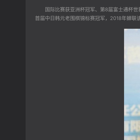
　　国际比赛获亚洲杯冠军、第8届富士通杯世
首届中日韩元老围棋锦标赛冠军，2018年蝉联