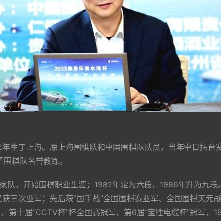
62年生于上海。原上海围棋队和中国围棋队队员，当年中日擂台赛
子围棋队名誉教练。
国家队，开始围棋职业生涯；1982年定为六段，1986年升为九段
又获三次亚军；先后获“国手战”全国围棋赛亚军、全国围棋天元
第十届“CCTV杯”杯全国赛冠军，第6届“宝胜电缆杯”冠军，19