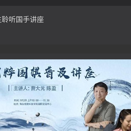
生聆听国手讲座