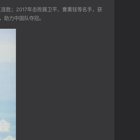
连胜；2017年击败聂卫平、曹薰铉等名手，获
手，助力中国队夺冠。