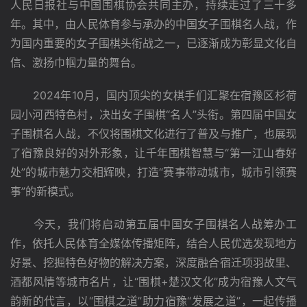
人民日报社与中国围棋协会共同主办，持续走过了三十多
年。其中，由人民体育参与承办的中国女子围棋名人战，作
为国内重要的女子围棋头衔战之一，已逐渐成为彰显文化自
信、激扬巾帼力量的舞台。
　　2024年10月，国内顶尖的女棋手们汇聚在宿豫区杉荷
园小河西特色村，决出女子围棋“名人”头衔。第四届中国女
子围棋名人战，不仅将围棋文化进行了普及与推广，也展现
了宿豫良好的对外形象，让千年围棋智慧与“第一江山春好
处”的城市魅力交相辉映，打造“赛事带动城市，城市引领赛
事”的新模式。
　　今天，我们将启动第五届中国女子围棋名人战筹办工
作，依托人民体育全媒体传播矩阵，结合人民优选发现地方
好景、挖掘特色好物的解决方案，深度融合宿迁项羽故里、
酒都风情等城市名片，让“围棋+楚汉文化”成为宿豫人文气
韵新的代言，以“围棋之道”助力宿豫“发展之道”，一起传播