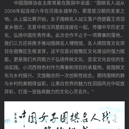
　　中国围棋协会主席常昊在致辞中说道：“围棋名人战从
2006年起连续六年在河南永城举办，那里是汉朝的发家之
地。从上届比赛开始，女子围棋名人战又落户西楚霸王项羽
家乡宿迁，无意中将汉风楚韵连接在一起。传播中华历史文
化，弘扬中国优秀传承。此次合作不止于一项赛事的落地，
我们三方还将携手推动围棋名人博物馆、名人棋院等文化项
目在宿豫区生根发芽，这不仅是对宿豫区文化建设的强力赋
能，更是我们共同致力于弘扬传统文化、坚定文化自信的生
动实践。小河西特色村作为赛事和项目的承载地，是围棋文
化与乡村振兴、文旅融合的一次创新性结合。期待围棋的静
与乡村的美相得益彰，让黑白世界的魅力在田园风光中绽放
异彩，打造一张独具魅力的文化心灵名片。”